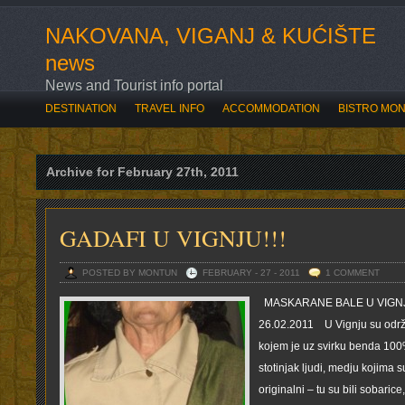
NAKOVANA, VIGANJ & KUĆIŠTE
news
News and Tourist info portal
DESTINATION
TRAVEL INFO
ACCOMMODATION
BISTRO MO
SVE O OVOGODIŠNJOJ ROZARIADI
BOĆARI OTVORILI ROZARIAD
Archive for February 27th, 2011
GADAFI U VIGNJU!!!
POSTED BY MONTUN
FEBRUARY - 27 - 2011
1 COMMENT
MASKARANE BALE U VIGNJU
26.02.2011 U Vignju su odr
kojem je uz svirku benda 100
stotinjak ljudi, medju kojima 
originalni – tu su bili sobaric