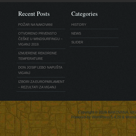
Recent Posts
Categories
POŽAR NA NAKOVANI
HISTORY
OTVORENO PRVENSTO
NEWS
ČEŠKE U WINDSURFINGU –
SLIDER
VIGANJ 2019.
IZMJERENE REKORDNE
TEMPERATURE
DON JOSIP LEBO NAPUŠTA
VIGANJ
IZBORI ZA EUROPARLAMENT
– REZULTATI ZA VIGANJ
Copyright © 2026
NAKOVANA, VIG
Powered by WordPress 5.4.20 & Woma