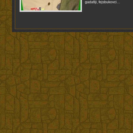
gadafiji, fejsbukov