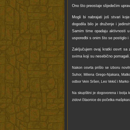
Ono što preostaje slijedečim upr
Mogli bi nabrajati još stvari koj
dogodila bilo je druženje i jedin
Samim time opadaju aktivnosti u 
usporedbi s onim što se postiglo i 
Zaključujem ovaj kratki osvrt s
svima koji su nesebično pomagali.
Nakon osvrta prišlo se izboru novi
Suhor, Milena Grego-Njakara, Matko
odbor Vein Sršen, Leo Vekić i Marko 
Na skupštini je dogovorena i bolja 
zidovi čitaonice do početka mašpkar