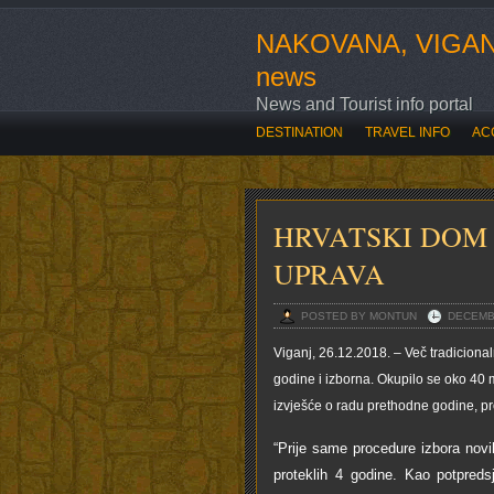
NAKOVANA, VIGAN
news
News and Tourist info portal
DESTINATION
TRAVEL INFO
AC
SVE O OVOGODIŠNJOJ ROZARIADI
HRVATSKI DOM 
UPRAVA
POSTED BY MONTUN
DECEMBE
Viganj, 26.12.2018. – Več tradiciona
godine i izborna. Okupilo se oko 40 
izvješće o radu prethodne godine, pro
“Prije same procedure izbora nov
proteklih 4 godine. Kao potpre