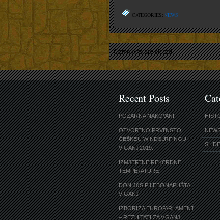
CATEGORIES:
NEWS
Comments are closed.
Recent Posts
Cat
POŽAR NA NAKOVANI
HIST
OTVORENO PRVENSTO
NEW
ČEŠKE U WINDSURFINGU –
SLID
VIGANJ 2019.
IZMJERENE REKORDNE
TEMPERATURE
DON JOSIP LEBO NAPUŠTA
VIGANJ
IZBORI ZA EUROPARLAMENT
– REZULTATI ZA VIGANJ