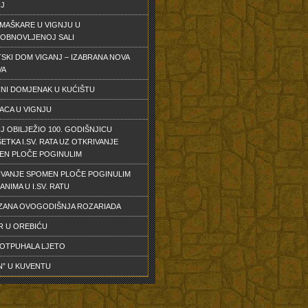
NJ
MAŠKARE U VIGNJU U
OBNOVLJENOJ SALI
SKI DOM VIGANJ – IZABRANA NOVA
VA
NI DOMJENAK U KUĆIŠTU
ACA U VIGNJU
J OBILJEŽIO 100. GODIŠNJICU
ETKA I.SV. RATA UZ OTKRIVANJE
EN PLOČE POGINULIM
IVANJE SPOMEN PLOČE POGINULIM
ANIMA U I.SV. RATU
ZANA OVOGODIŠNJA ROZARIADA
R U OREBIĆU
 OTPUHALA LJETO
N” U KUVENTU