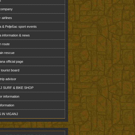
t
 company
 airlines
a & Pelješac sport events
a information & news
n route
in rescue
na official page
 tourist board
 trip advisor
J SURF & BIKE SHOP
r information
nformation
 IN VIGANJ