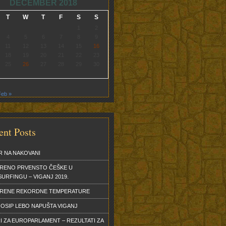
DECEMBER 2018
T
W
T
F
S
S
1
2
4
5
6
7
8
9
11
12
13
14
15
16
18
19
20
21
22
23
25
26
27
28
29
30
Feb »
ent Posts
R NA NAKOVANI
RENO PRVENSTO ČEŠKE U
URFINGU – VIGANJ 2019.
ERENE REKORDNE TEMPERATURE
OSIP LEBO NAPUŠTA VIGANJ
I ZA EUROPARLAMENT – REZULTATI ZA