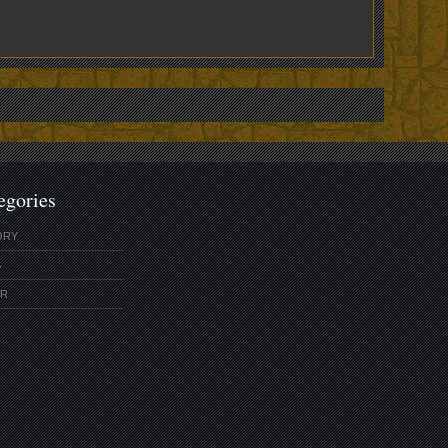
egories
ORY
S
ER