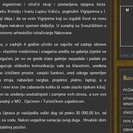
rganiziran i stručni skup i postavljena njegova bista.
M
ku Krstelju i Ivanu Lupisu Vukiću, poginulim Vignjanima u I.
ji ideja i da se svim Vignjnima koji su izgubili život na moru
3
odigne nekakvo spomen obilježje. U suradnji sa Sveučilištem u
10
ponovno arheološko istraživanje Nakovane.
17
24
31
, u zadnjih 4 godine učinilo se najviše od zadnje obnove
 vlastitim sredstvima i snagama uredila se galerija (sjetite se
« Nov
ogućen, jer su se grede stare galerije raspadale i padale po
ogućuje slobodnu komunikaciju sale sa klaustrom, uređena
ao izložbeni prostor, vanjski šankovi, ured udruge opremljen
Rec
 struja, nabavljen razglas, projektor, platno, laptop, a u
i novi krov (ne zaboravite koliko bi vode ulazilo tijekom kiša).
POŽA
vi na uređenju unutrašnjosti i zamjene svih otvora, a sve ovo
OTVO
suradnji s MO , Općinom i Turističkom zajednicom.
WINDS
a Uprava je naslijedila veliki dug od preko 30 000,00 kn, od
IZMJ
ug za vodu. Nakon uspješne sanacije ovog duga , Hrvatski dom
DON J
abilnoj pozitivi.
IZBOR