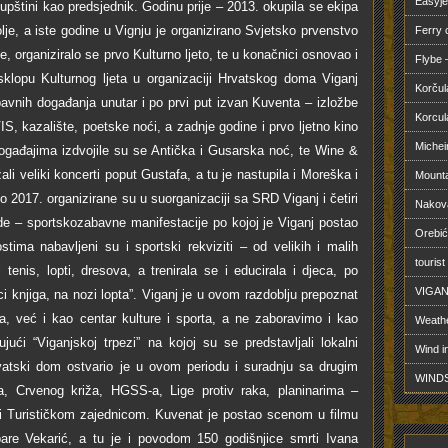
Easyje
upštini kao predsjednik. Godinu prije – 2013. okupila se ekipa
olje, a iste godine u Vignju je organizirano Svjetsko prvenstvo
Ferry
te, organiziralo se prvo Kulturno ljeto, te u konačnici osnovao i
Flybe –
klopu Kulturnog ljeta u organizaciji Hrvatskog doma Viganj
Korčul
bavnih događanja unutar i po prvi put izvan Kuventa – izložbe
Korcul
VIS, kazalište, poetske noći, a zadnje godine i prvo ljetno kino
Michei
događajima izdvojile su se Antička i Gusarska noć, te Wine &
ali veliki koncerti poput Gustafa, a tu je nastupila i Moreška i
Mounta
2017. organizirane su u suorganizaciji sa SRD Viganj i četiri
Nakova
de – sportskozabavne manifestacije po kojoj je Viganj postao
Orebić
stima nabavljeni su i sportski rekviziti – od velikih i malih
tourist
tenis, lopti, dresova, a trenirala se i educirala i djeca, po
VIGAN
ci knjiga, na nozi lopta”. Viganj je u ovom razdoblju prepoznat
ja, već i kao centar kulture i sporta, a ne zaboravimo i kao
Weathe
jući “Viganjskoj trpezi” na kojoj su se predstavljali lokalni
Wind i
 Hrvatski dom ostvario je u ovom periodu i suradnju sa drugim
WINDS
 Crvenog križa, HGSS-a, Lige protiv raka, planinarima –
 i Turističkom zajednicom. Kuvenat je postao scenom u filmu
bare Vekarić, a tu je i povodom 150 godišnjice smrti Ivana