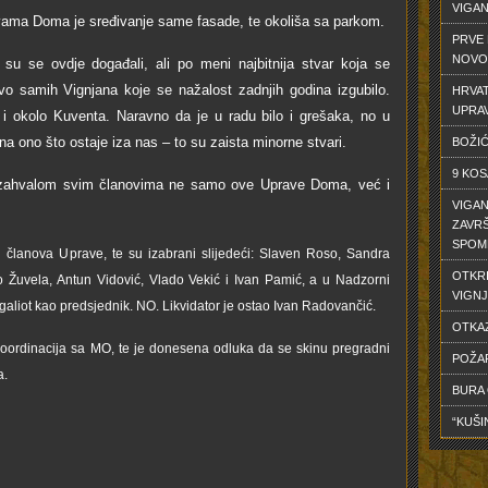
VIGA
avama Doma je sređivanje same fasade, te okoliša sa parkom.
PRVE 
NOVO
e su se ovdje događali, ali po meni najbitnija stvar koja se
stvo samih Vignjana koje se nažalost zadnjih godina izgubilo.
HRVAT
UPRA
i okolo Kuventa. Naravno da je u radu bilo i grešaka, no u
na ono što ostaje iza nas – to su zaista minorne stvari.
BOŽIĆ
9 KOS
a zahvalom svim članovima ne samo ove Uprave Doma, već i
VIGAN
ZAVRŠ
SPOM
h članova Uprave, te su izabrani slijedeći: Slaven Roso, Sandra
OTKR
 Žuvela, Antun Vidović, Vlado Vekić i Ivan Pamić, a u Nadzorni
VIGNJ
galiot kao predsjednik. NO. Likvidator je ostao Ivan Radovančić.
OTKA
koordinacija sa MO, te je donesena odluka da se skinu pregradni
POŽA
a.
BURA
“KUŠI