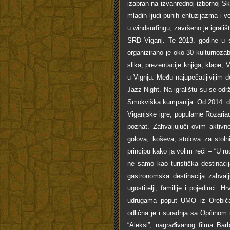
izabran na izvanrednoj izbornoj Sk
mladih ljudi punih entuzijazma i v
u windsurfingu, završeno je igrališ
SRD Viganj. Te 2013. godine u s
organizirano je oko 30 kulturnoza
slika, prezentacije knjiga, klape, 
u Vignju. Među najupečatljivijim 
Jazz Night. Na igralištu su se održ
Smokviška kumpanija. Od 2014. do 
Viganjske igre, popularne Rozaria
poznat. Zahvaljujuči ovim aktivno
golova, koševa, stolova za stolni 
principu kako ja volim reći – “U ru
ne samo kao turistička destinaci
gastronomska destinacija zahvalju
ugostitelji, familije i pojedinci.
udrugama poput UMO iz Orebića,
odlična je i suradnja sa Općinom
“Aleksi”, nagrađivanog filma Bar