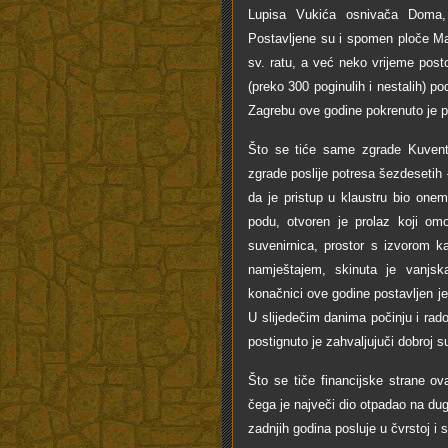
Lupisa Vukića osnivača Doma, o
Postavljene su i spomen ploče Mar
sv. ratu, a već neko vrijeme posto
(preko 300 poginulih i nestalih) p
Zagrebu ove godine pokrenuto je 
Što se tiće same zgrade Kuventa
zgrade poslije potresa šezdesetih –
da je pristup u klaustru bio onem
podu, otvoren je prolaz koji om
suvenirnica, prostor s izvorom k
namještajem, skinuta je vanjska
konačnici ove godine postavljen je 
U slijedečim danima počinju i rado
postignuto je zahvaljujuči dobroj 
Što se tiče financijske strane ov
čega je največi dio otpadao na d
zadnjih godina posluje u čvrstoj i st