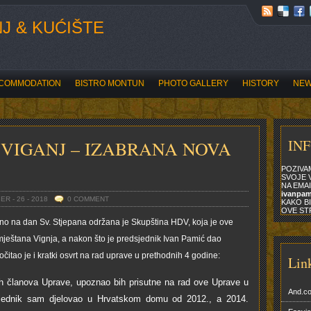
J & KUĆIŠTE
COMMODATION
BISTRO MONTUN
PHOTO GALLERY
HISTORY
NE
BOĆARI OTVORILI ROZARIADU
IN
VIGANJ – IZABRANA NOVA
POZIVA
SVOJE V
NA EMAI
ivanpa
R - 26 - 2018
0 COMMENT
KAKO BI
OVE ST
lno na dan Sv. Stjepana održana je Skupština HDV, koja je ove
mještana Vignja, a nakon što je predsjednik Ivan Pamić dao
čitao je i kratki osvrt na rad uprave u prethodnih 4 godine:
Lin
ih članova Uprave, upoznao bih prisutne na rad ove Uprave u
And.c
dsjednik sam djelovao u Hrvatskom domu od 2012., a 2014.