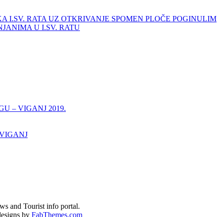
KA I.SV. RATA UZ OTKRIVANJE SPOMEN PLOČE POGINULIM
ANIMA U I.SV. RATU
 – VIGANJ 2019.
 VIGANJ
s and Tourist info portal.
esigns by
FabThemes.com