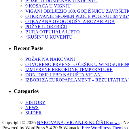
BOŽIĆNI DOMJENAK U KUĆIŠTU
9 KOSACA U VIGNJU
VIGANJ OBILJEŽIO 100. GODIŠNJICU ZAVRŠET
OTKRIVANJE SPOMEN PLOČE POGINULIM VIGNJ
OTKAZANA OVOGODIŠNJA ROZARIADA
POŽAR U OREBIĆU
BURA OTPUHALA LJETO
“KUŠIN” U KUVENTU
Recent Posts
POŽAR NA NAKOVANI
OTVORENO PRVENSTO ČEŠKE U WINDSURFINGU
IZMJERENE REKORDNE TEMPERATURE
DON JOSIP LEBO NAPUŠTA VIGANJ
IZBORI ZA EUROPARLAMENT – REZULTATI ZA
Categories
HISTORY
NEWS
SLIDER
Copyright © 2026
NAKOVANA, VIGANJ & KUĆIŠTE news
- New
Powered by WordPress 5.4.20 & Womack.
Free WordPress Themes
d