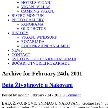
HOTELS VIGANJ
VIGANJ VILLAS
CAMPING VIGANJ
BISTRO MONTUN
PHOTO GALLERY
PANORAMA
OLD PHOTOS
HISTORY
VIGANJ WINDSURF
ROZARIADA
ROĐENI-VJENČANI-UMRLI
NEWS
CONTACT
SVE O OVOGODIŠNJOJ ROZARIADI
BOĆARI OTVORILI ROZARIADU
Archive for February 24th, 2011
Bata Živojinović u Nakovani
Posted by montun
February - 24 - 2011
0 Comment
BATA ŽIVOJINOVIĆ SNIMAO U NAKOVANI Godine 1984. u Nakovani je p
na zadnjim danima Drugog svjetskog rata, u ambijentu totalnog kaosa 