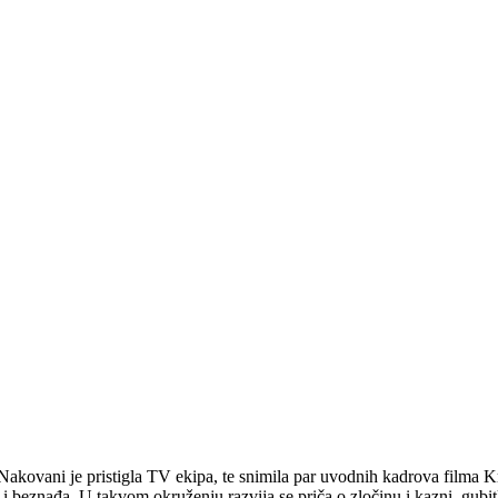
ristigla TV ekipa, te snimila par uvodnih kadrova filma Kraj rat
i beznađa. U takvom okruženju razvija se priča o zločinu i kazni, gubit