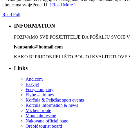
ubojicama svoje žene. U
[ Read More ]
Read Full
INFORMATION
POZIVAMO SVE POSJETITELJE DA POŠALJU SVOJE VI
ivanpamic@hotmail.com
KAKO BI PRIDONIJELI ŠTO BOLJOJ KVALITETI OVE
Links
And.com
Easyjet
Ferry company
Flybe – airlines
Korčula & Pelješac sport events
Korcula information & news
Michein route
Mountain rescue
Nakovana official page
Orebić tourist board