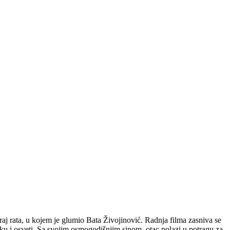
a, u kojem je glumio Bata Živojinović. Radnja filma zasniva se
ku i osveti. Sa svojim osmogodišnjim sinom, otac polazi u potragu za