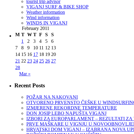
tourist trip advisor
VIGANJ SURF & BIKE SHOP
Weather information
Wind information
WINDS IN VIGANJ
February 2011
M
T
W
T
F
S
S
1
2
3
4
5
6
7
8
9
10
11
12
13
14
15
16
17
18
19
20
21
22
23
24
25
26
27
28
Mar »
Recent Posts
POŽAR NA NAKOVANI
OTVORENO PRVENSTO ČEŠKE U WINDSURFINGU
IZMJERENE REKORDNE TEMPERATURE
DON JOSIP LEBO NAPUŠTA VIGANJ
IZBORI ZA EUROPARLAMENT – REZULTATI ZA
PRVE MAŠKARE U VIGNJU U NOVOOBNOVLJEN
HRVATSKI DOM VIGANJ – IZABRANA NOVA U