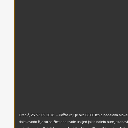
Orebić, 25./26.09.2018. – Požar koji je oko 08:00 izbio nedaleko Mokal
dalekovoda čije su se žice dodirivale uslijed jakih naleta bure, strahov