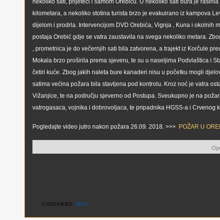
nekoliko sati, prijeteći i samom Orebiću. U nekoliko sati bura je raširila
kilometara, a nekoliko stotina turista brzo je evakuirano iz kampova Le
dijelom i prodrla. Intervencijom DVD Orebića, Vignja , Kuna i okolnih
postaja Orebić gdje se vatra zaustavila na svega nekoliko metara. Zbo
, prometnica je do večernjih sati bila zatvorena, a trajekt iz Korčule pr
Mokala brzo proširila prema sjeveru, te su u naseljima Podvlaštica i S
četiri kuće. Zbog jakih naleta bure kanaderi nisu u početku mogli djelo
satima većina požara bila stavljena pod kontrolu. Kroz noć je vatra osta
Vižanjice, te na području sjeverno od Postupa. Sveukupno je na požari
vatrogasaca, vojnika i dobrovoljaca, te pripadnika HGSS-a i Crvenog k
Pogledajte video jutro nakon požara 26.09. 2018. >>>
POŽAR U ORE
Opo
CATEGORIES:
NEWS