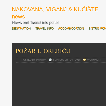
NAKOVANA, VIGANJ & KUĆIŠTE
news
News and Tourist info portal
DESTINATION
TRAVEL INFO
ACCOMMODATION
BISTRO MO
SVE O OVOGODIŠNJOJ ROZARIADI
BOĆARI OTVORILI ROZARIAD
POŽAR U OREBIĆU
POSTED BY MONTUN
SEPTEMBER - 26 - 2018
0 COMMENT