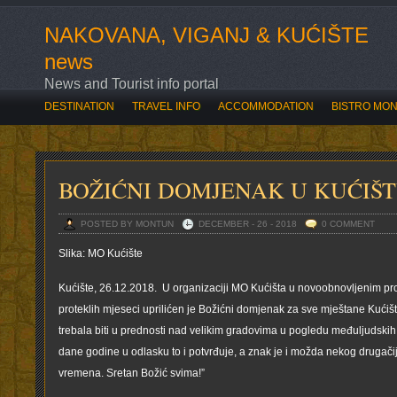
NAKOVANA, VIGANJ & KUĆIŠTE
news
News and Tourist info portal
DESTINATION
TRAVEL INFO
ACCOMMODATION
BISTRO MO
SVE O OVOGODIŠNJOJ ROZARIADI
BOĆARI OTVORILI ROZARIAD
BOŽIĆNI DOMJENAK U KUĆIŠ
POSTED BY MONTUN
DECEMBER - 26 - 2018
0 COMMENT
Slika: MO Kućište
Kućište, 26.12.2018. U organizaciji MO Kućišta u novoobnovljenim pro
proteklih mjeseci uprilićen je Božićni domjenak za sve mještane Kućiš
trebala biti u prednosti nad velikim gradovima u pogledu međuljudsk
dane godine u odlasku to i potvrđuje, a znak je i možda nekog drugač
vremena. Sretan Božić svima!”