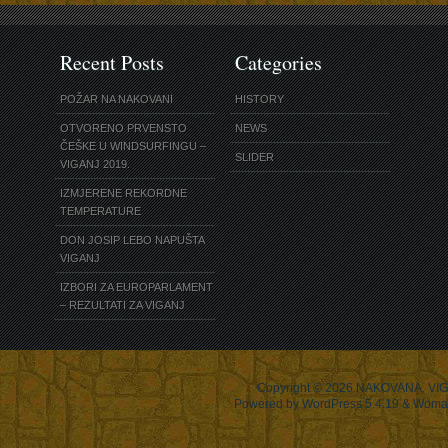
Recent Posts
Categories
POŽAR NA NAKOVANI
HISTORY
OTVORENO PRVENSTO
NEWS
ČEŠKE U WINDSURFINGU –
SLIDER
VIGANJ 2019.
IZMJERENE REKORDNE
TEMPERATURE
DON JOSIP LEBO NAPUŠTA
VIGANJ
IZBORI ZA EUROPARLAMENT
– REZULTATI ZA VIGANJ
Copyright © 2026
NAKOVANA, VIG
Powered by WordPress 5.4.19 & Woma