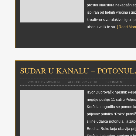
prostor klaustora nekadašnj
izoliran od ljetnih vrućina i gu
kreativno stvaralaštvo, igru i p
uistinu velik te su
[ Read More
SUDAR U KANALU – POTONUL
POSTED BY MONTUN
AUGUST - 22 - 2018
0 COMMENT
izvor Dubrovački vjesnik Pelj
negdje poslije 11 sati u Pelj
Korčula dogodila se pomorska
prijevoz putnika “Roko” putni
siline udarca potonula , a zap
Brodica Roko koja obavlja pri