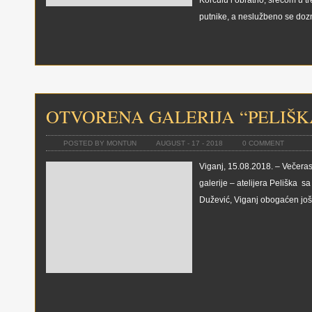
Korčulu i obratno, srećom u t
putnike, a neslužbeno se doz
OTVORENA GALERIJA “PELIŠK
POSTED BY MONTUN
AUGUST - 17 - 2018
0 COMMENT
Viganj, 15.08.2018. – Večera
galerije – atelijera Peliška s
Dužević, Viganj obogaćen jo