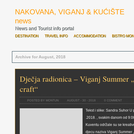
NAKOVANA, VIGANJ & KUĆIŠTE
news
News and Tourist info portal
DESTINATION
TRAVEL INFO
ACCOMMODATION
BISTRO MO
SVE O OVOGODIŠNJOJ ROZARIADI
BOĆARI OTVORILI ROZARIAD
Archive for August, 2018
Dječja radionica – Viganj Summer 
craft“
POSTED BY MONTUN
AUGUST - 30 - 2018
0 COMMENT
Tekst i slike: Sandra Suhor U
.2018. , svakim danom od 9:00 
Kuventu održale su se kreativ
djecu naziva Viganj Summer „