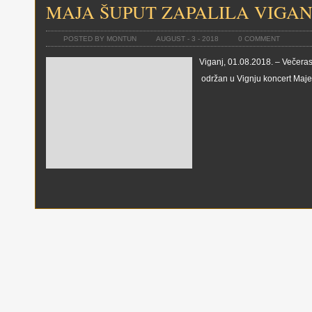
MAJA ŠUPUT ZAPALILA VIGAN
POSTED BY MONTUN
AUGUST - 3 - 2018
0 COMMENT
Viganj, 01.08.2018. – Večeras
održan u Vignju koncert Maje 