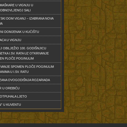
MAŠKARE U VIGNJU U
OBNOVLJENOJ SALI
SKI DOM VIGANJ – IZABRANA NOVA
VA
NI DOMJENAK U KUĆIŠTU
ACA U VIGNJU
J OBILJEŽIO 100. GODIŠNJICU
ETKA I.SV. RATA UZ OTKRIVANJE
EN PLOČE POGINULIM
IVANJE SPOMEN PLOČE POGINULIM
ANIMA U I.SV. RATU
ZANA OVOGODIŠNJA ROZARIADA
R U OREBIĆU
 OTPUHALA LJETO
N” U KUVENTU