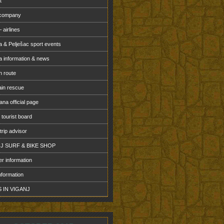
t
 company
 airlines
a & Pelješac sport events
a information & news
n route
in rescue
na official page
 tourist board
 trip advisor
J SURF & BIKE SHOP
r information
nformation
 IN VIGANJ