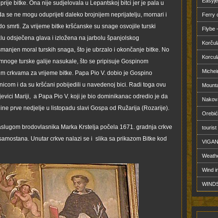
Easyje
rije bitke. Ona nije sudjelovala u Lepantskoj bitci jer je pala u
a se ne mogu oduprijeti daleko brojnijem neprijatelju, mornari i
Ferry
do smrti. Za vrijeme bitke kršćanske su snage osvojile turski
Flybe –
lu odsječena glava i izložena na jarbolu španjolskog
Korčul
anjen moral turskih snaga, što je ubrzalo i okončanje bitke. No
Korcul
e mnoge turske galije nasukale, što se pripisuje Gospinom
Michei
im crkvama za vrijeme bitke. Papa Pio V. dobio je Gospino
com i da su kršćani pobijedili u navedenoj bici. Radi toga ovu
Mounta
jevici Mariji, a Papa Pio V. koji je bio dominikanac odredio je da
Nakova
ne prve nedjelje u listopadu slavi Gospa od Ružarija (Rozarije).
Orebić
zaslugom brodovlasnika Marka Krstelja počela 1671. gradnja crkve
tourist
amostana. Unutar crkve nalazi se i slika sa prikazom Bitke kod
VIGAN
Weathe
Wind i
WINDS