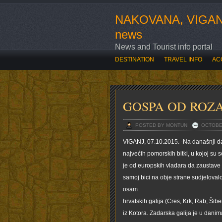
NAKOVANA, VIGAN
news
News and Tourist info portal
DESTINATION
TRAVEL INFO
AC
SVE O OVOGODIŠNJOJ ROZARIADI
GOSPA OD ROZA
POSTED BY MONTUN
OCTOBER
VIGANJ, 07.10.2015. -Na današnji da
najvećih pomorskih bitki, u kojoj su s
je od europskih vladara da zaustave 
samoj bici na obje strane sudjelovalo
osam
hrvatskih galija (Cres, Krk, Rab, Šiben
iz Kotora. Zadarska galija je u danim