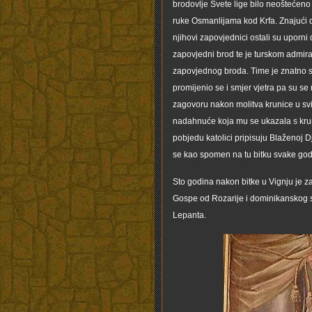
brodovlje Svete lige bilo neoštećeno p
ruke Osmanlijama kod Krfa. Znajući d
njihovi zapovjednici ostali su uporni 
zapovjedni brod te je turskom admira
zapovjednog broda. Time je znatno sm
promijenio se i smjer vjetra pa su s
zagovoru nakon molitva krunice u sv
nadahnuće koja mu se ukazala s kruni
pobjedu katolici pripisuju Blaženoj D
se kao spomen na tu bitku svake godi
Sto godina nakon bitke u Vignju je 
Gospe od Rozarije i dominikanskog s
Lepanta.