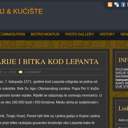
J & KUĆIŠTE
COMMODATION
BISTRO MONTUN
PHOTO GALLERY
HISTORY
NE
BOĆARI OTVORILI ROZARIADU
IN
RIJE I BITKA KOD LEPANTA
POZIVA
 - 8 - 2015
0 COMMENT
SVOJE V
NA EMAI
ivanpa
n, 7. listopada 1571. godine kod Lepanta odigrala se jedna od
KAKO BI
OVE ST
e sukobile flote Sv. lige i Otomanskog carstva. Papa Pio V. tražio
prodor turske vojske. Rijetki se odazivaju te osnivaju mornaricu .U
 je oko 180.000 ljudi i 450 brodova. Među njima je sudjelovalo i
Lin
ik, Trogir, Hvar). Pored njih bile su i jedna galija iz Kopra i jedna
And.c
a prije bitke razbijala gusarsko brodovlje oko Lepanta kako bi