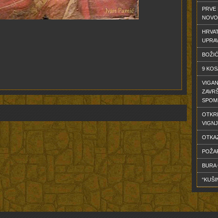
PRVE 
NOVO
HRVAT
UPRA
BOŽIĆ
9 KOS
VIGAN
ZAVRŠ
SPOM
OTKR
VIGNJ
OTKA
POŽA
BURA
“KUŠI