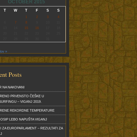
OCTOBER 2015
T
W
T
F
S
S
1
2
3
4
6
7
8
9
10
11
13
14
15
16
17
18
20
21
22
23
24
25
27
28
29
30
31
ov »
ent Posts
R NA NAKOVANI
RENO PRVENSTO ČEŠKE U
URFINGU – VIGANJ 2019.
ERENE REKORDNE TEMPERATURE
OSIP LEBO NAPUŠTA VIGANJ
I ZA EUROPARLAMENT – REZULTATI ZA
NJ