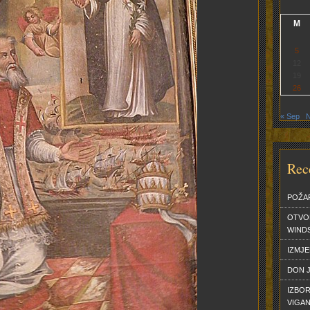
M
5
12
19
26
« Sep
N
Rec
POŽA
OTVO
WINDS
IZMJ
DON J
IZBOR
VIGA