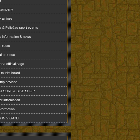
t
 company
 airlines
a & Pelješac sport events
a information & news
n route
in rescue
na official page
 tourist board
 trip advisor
J SURF & BIKE SHOP
r information
nformation
 IN VIGANJ