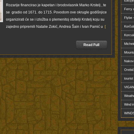
Easyje
Rozarije financirao je kapetan i brodovlasnik Marko Krstelj , te
Ferry
se gradio od 1671. do 1715. Povodom ove okrugle godišnjice
Flybe –
organizirati će se i izložba o plemenitoj obitelji Krstelj koju su
zajedno pripremili Natalie Zokić, Andrea Šain i Ivan Pamić u
[
Korčul
Korcul
Michei
Read Full
Mounta
Nakova
Orebić
tourist
VIGAN
Weathe
Wind i
WINDS