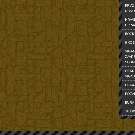
PRVE 
NOVO
HRVAT
UPRA
BOŽIĆ
9 KOS
VIGAN
ZAVRŠ
SPOM
OTKR
VIGNJ
OTKA
POŽA
BURA
“KUŠI