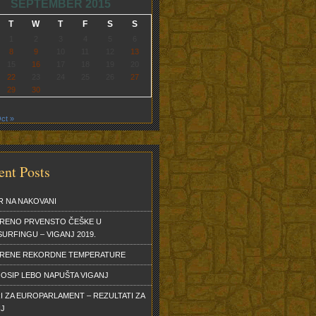
SEPTEMBER 2015
T
W
T
F
S
S
1
2
3
4
5
6
8
9
10
11
12
13
15
16
17
18
19
20
22
23
24
25
26
27
29
30
ct »
ent Posts
R NA NAKOVANI
RENO PRVENSTO ČEŠKE U
URFINGU – VIGANJ 2019.
ERENE REKORDNE TEMPERATURE
OSIP LEBO NAPUŠTA VIGANJ
I ZA EUROPARLAMENT – REZULTATI ZA
NJ