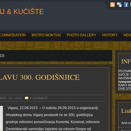
J & KUĆIŠTE
COMMODATION
BISTRO MONTUN
PHOTO GALLERY
HISTORY
NE
BOĆARI OTVORILI ROZARIADU
015
IN
POZIVA
LAVU 300. GODIŠNJICE
SVOJE V
NA EMAI
ivanpa
KAKO BI
OVE ST
ER - 22 - 2015
0 COMMENT
Viganj, 22.09.2015. – U subotu 26.09.2015 u organizaciji
Lin
Hrvatskog doma Viganj proslaviti će se 300. godišnjica
gradnje odnosno posvečivanja Kuventa. Kuvenat, odnosno
And.c
Dominikanski samostan zajedno sa crkvom Gospe od