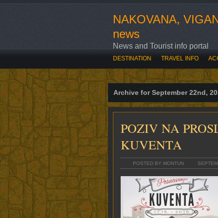
NAKOVANA, VIGAN
news
News and Tourist info portal
DESTINATION
TRAVEL INFO
AC
SVE O OVOGODIŠNJOJ ROZARIADI
Archive for September 22nd, 2
POZIV NA PROS
KUVENTA
POSTED BY MONTUN
SEPTEMB