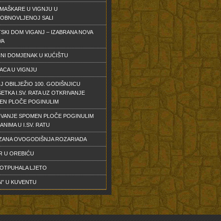
MAŠKARE U VIGNJU U
OBNOVLJENOJ SALI
SKI DOM VIGANJ – IZABRANA NOVA
VA
NI DOMJENAK U KUĆIŠTU
ACA U VIGNJU
J OBILJEŽIO 100. GODIŠNJICU
ETKA I.SV. RATA UZ OTKRIVANJE
EN PLOČE POGINULIM
IVANJE SPOMEN PLOČE POGINULIM
ANIMA U I.SV. RATU
ZANA OVOGODIŠNJA ROZARIADA
R U OREBIĆU
 OTPUHALA LJETO
N” U KUVENTU