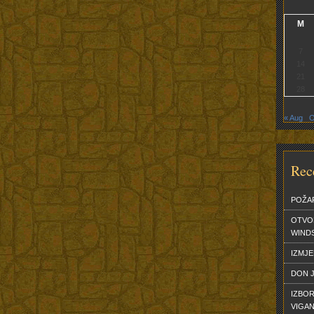
M
7
14
21
28
« Aug
O
Rec
POŽA
OTVO
WINDS
IZMJ
DON J
IZBOR
VIGA