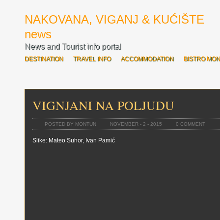
NAKOVANA, VIGANJ & KUĆIŠTE
news
News and Tourist info portal
DESTINATION
TRAVEL INFO
ACCOMMODATION
BISTRO MO
SVE O OVOGODIŠNJOJ ROZARIADI
BOĆARI OTVORILI ROZARIAD
VIGNJANI NA POLJUDU
POSTED BY MONTUN
NOVEMBER - 2 - 2015
0 COMMENT
Slike: Mateo Suhor, Ivan Pamić