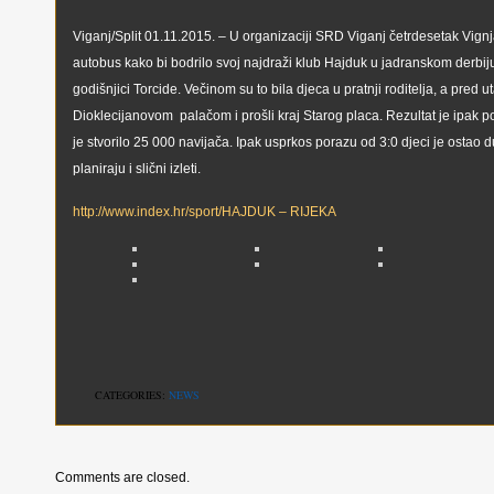
Viganj/Split 01.11.2015. – U organizaciji SRD Viganj četrdesetak Vignj
autobus kako bi bodrilo svoj najdraži klub Hajduk u jadranskom derbiju
godišnjici Torcide. Večinom su to bila djeca u pratnji roditelja, a pred u
Dioklecijanovom palačom i prošli kraj Starog placa. Rezultat je ipak p
je stvorilo 25 000 navijača. Ipak usprkos porazu od 3:0 djeci je ostao 
planiraju i slični izleti.
http://www.index.hr/sport/HAJDUK – RIJEKA
CATEGORIES:
NEWS
Comments are closed.