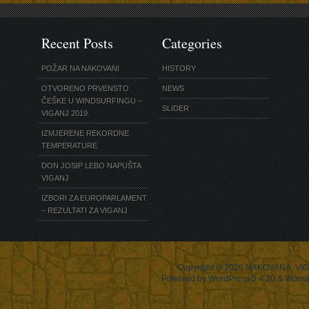
Recent Posts
Categories
POŽAR NA NAKOVANI
HISTORY
OTVORENO PRVENSTO
NEWS
ČEŠKE U WINDSURFINGU –
SLIDER
VIGANJ 2019.
IZMJERENE REKORDNE
TEMPERATURE
DON JOSIP LEBO NAPUŠTA
VIGANJ
IZBORI ZA EUROPARLAMENT
– REZULTATI ZA VIGANJ
Copyright © 2026
NAKOVANA, VIG
Powered by WordPress 5.4.20 & Woma