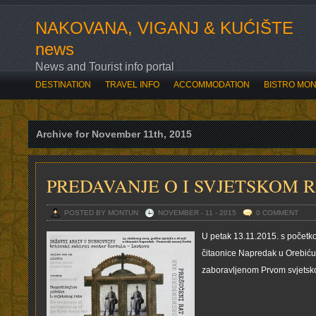
NAKOVANA, VIGANJ & KUĆIŠTE
news
News and Tourist info portal
DESTINATION
TRAVEL INFO
ACCOMMODATION
BISTRO MO
SVE O OVOGODIŠNJOJ ROZARIADI
BOĆARI OTVORILI ROZARIAD
Archive for November 11th, 2015
PREDAVANJE O I SVJETSKOM 
POSTED BY MONTUN
NOVEMBER - 11 - 2015
0 COMMENT
U petak 13.11.2015. s početk
čitaonice Napredak u Orebiću
zaboravljenom Prvom svjetsko