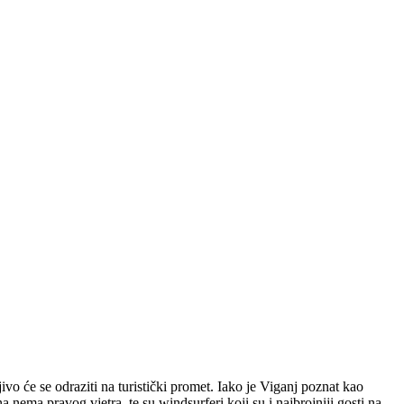
o će se odraziti na turistički promet. Iako je Viganj poznat kao
 nema pravog vjetra, te su windsurferi koji su i najbrojniji gosti na