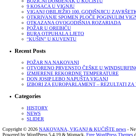
BOŽIĆNI DOMJENAK U KUĆIŠTU
9 KOSACA U VIGNJU
VIGANJ OBILJEŽIO 100. GODIŠNJICU ZAVRŠET
OTKRIVANJE SPOMEN PLOČE POGINULIM VIGNJ
OTKAZANA OVOGODIŠNJA ROZARIADA
POŽAR U OREBIĆU
BURA OTPUHALA LJETO
“KUŠIN” U KUVENTU
Recent Posts
POŽAR NA NAKOVANI
OTVORENO PRVENSTO ČEŠKE U WINDSURFINGU
IZMJERENE REKORDNE TEMPERATURE
DON JOSIP LEBO NAPUŠTA VIGANJ
IZBORI ZA EUROPARLAMENT – REZULTATI ZA
Categories
HISTORY
NEWS
SLIDER
Copyright © 2026
NAKOVANA, VIGANJ & KUĆIŠTE news
- New
Powered by WordPress 5.4.19 & Womack.
Free WordPress Themes
d