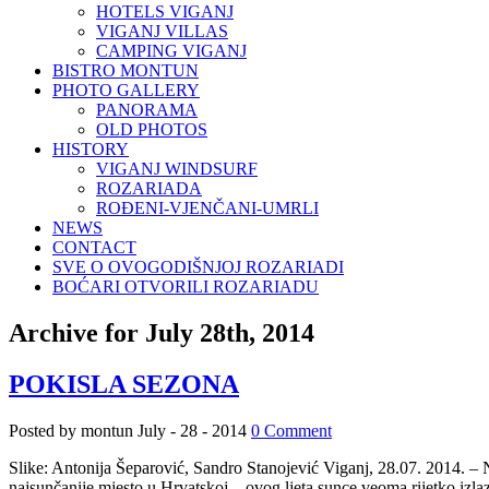
HOTELS VIGANJ
VIGANJ VILLAS
CAMPING VIGANJ
BISTRO MONTUN
PHOTO GALLERY
PANORAMA
OLD PHOTOS
HISTORY
VIGANJ WINDSURF
ROZARIADA
ROĐENI-VJENČANI-UMRLI
NEWS
CONTACT
SVE O OVOGODIŠNJOJ ROZARIADI
BOĆARI OTVORILI ROZARIADU
Archive for July 28th, 2014
POKISLA SEZONA
Posted by montun
July - 28 - 2014
0 Comment
Slike: Antonija Šeparović, Sandro Stanojević Viganj, 28.07. 2014. – N
najsunčanije mjesto u Hrvatskoj – ovog ljeta sunce veoma rijetko izlazi