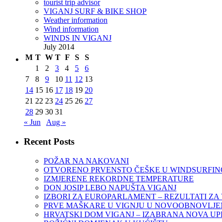
tourist trip advisor
VIGANJ SURF & BIKE SHOP
Weather information
Wind information
WINDS IN VIGANJ
July 2014
M
T
W
T
F
S
S
1
2
3
4
5
6
7
8
9
10
11
12
13
14
15
16
17
18
19
20
21
22
23
24
25
26
27
28
29
30
31
« Jun
Aug »
Recent Posts
POŽAR NA NAKOVANI
OTVORENO PRVENSTO ČEŠKE U WINDSURFINGU
IZMJERENE REKORDNE TEMPERATURE
DON JOSIP LEBO NAPUŠTA VIGANJ
IZBORI ZA EUROPARLAMENT – REZULTATI ZA
PRVE MAŠKARE U VIGNJU U NOVOOBNOVLJEN
HRVATSKI DOM VIGANJ – IZABRANA NOVA U