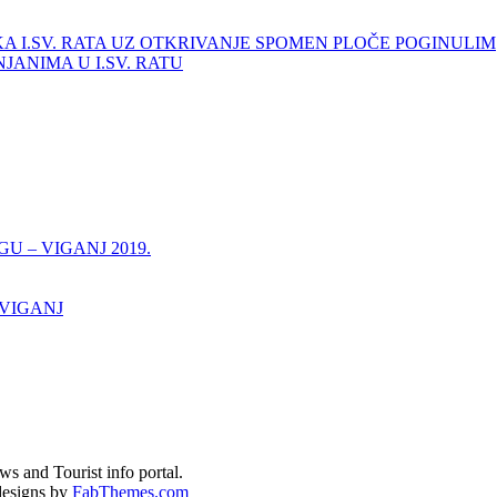
KA I.SV. RATA UZ OTKRIVANJE SPOMEN PLOČE POGINULIM
ANIMA U I.SV. RATU
 – VIGANJ 2019.
 VIGANJ
s and Tourist info portal.
esigns by
FabThemes.com