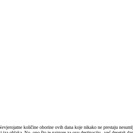
evjerojatne količine oborine ovih dana koje nikako ne prestaju nesumljiv
 iza oblaka. No, ono što je najgore za ovu destinaciju, već desetak dana