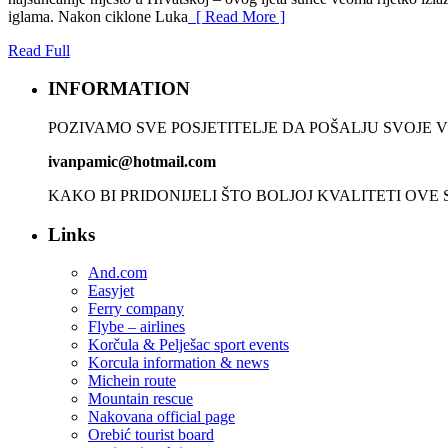
iglama. Nakon ciklone Luka
[ Read More ]
Read Full
INFORMATION
POZIVAMO SVE POSJETITELJE DA POŠALJU SVOJE VI
ivanpamic@hotmail.com
KAKO BI PRIDONIJELI ŠTO BOLJOJ KVALITETI OVE
Links
And.com
Easyjet
Ferry company
Flybe – airlines
Korčula & Pelješac sport events
Korcula information & news
Michein route
Mountain rescue
Nakovana official page
Orebić tourist board