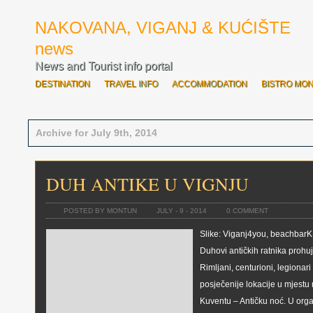
NAKOVANA, VIGANJ & KUĆIŠTE
news
News and Tourist info portal
DESTINATION
TRAVEL INFO
ACCOMMODATION
BISTRO MO
SVE O OVOGODIŠNJOJ ROZARIADI
BOĆARI OTVORILI ROZARIAD
Archive for July 9th, 2014
DUH ANTIKE U VIGNJU
POSTED BY MONTUN
JULY - 9 - 2014
0 COMMENT
Slike: Viganj4you, beachbarKI
Duhovi antičkih ratnika prohuja
Rimljani, centurioni, legionari 
posječenije lokacije u mjestu 
Kuventu – Antičku noć. U org