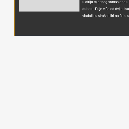
u atriju mjesnog samostana u 
duhom. Prije više od dvije ti
vladali su strašni Iliri na čelu 