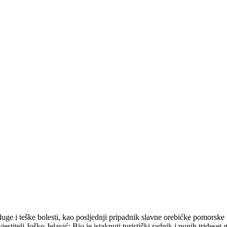
uge i teške bolesti, kao posljednji pripadnik slavne orebićke pomorske
jestitelj Joško Jelavić: Bio je istaknuti turistički radnik i punih trid