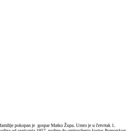
 familije pokopan je gospar Matko Župa. Umro je u četvrtak 1.
eset godina od osnivanja 1957. godine do umirovljenja kustos Pomorskog