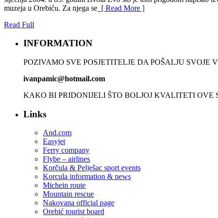
muzeja u Orebiću. Za njega se
[ Read More ]
Read Full
INFORMATION
POZIVAMO SVE POSJETITELJE DA POŠALJU SVOJE VI
ivanpamic@hotmail.com
KAKO BI PRIDONIJELI ŠTO BOLJOJ KVALITETI OVE
Links
And.com
Easyjet
Ferry company
Flybe – airlines
Korčula & Pelješac sport events
Korcula information & news
Michein route
Mountain rescue
Nakovana official page
Orebić tourist board