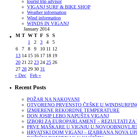
tourist trip advisor
VIGANJ SURF & BIKE SHOP
Weather information
Wind information
WINDS IN VIGANJ
January 2014
M
T
W
T
F
S
S
1
2
3
4
5
6
7
8
9
10
11
12
13
14
15
16
17
18
19
20
21
22
23
24
25
26
27
28
29
30
31
« Dec
Feb »
Recent Posts
POŽAR NA NAKOVANI
OTVORENO PRVENSTO ČEŠKE U WINDSURFINGU
IZMJERENE REKORDNE TEMPERATURE
DON JOSIP LEBO NAPUŠTA VIGANJ
IZBORI ZA EUROPARLAMENT – REZULTATI ZA
PRVE MAŠKARE U VIGNJU U NOVOOBNOVLJEN
HRVATSKI DOM VIGANJ – IZABRANA NOVA U