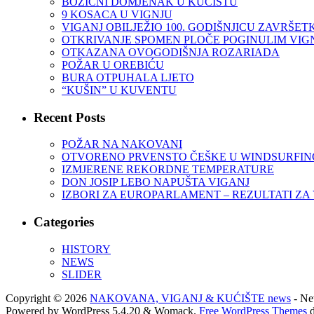
BOŽIĆNI DOMJENAK U KUĆIŠTU
9 KOSACA U VIGNJU
VIGANJ OBILJEŽIO 100. GODIŠNJICU ZAVRŠET
OTKRIVANJE SPOMEN PLOČE POGINULIM VIGNJ
OTKAZANA OVOGODIŠNJA ROZARIADA
POŽAR U OREBIĆU
BURA OTPUHALA LJETO
“KUŠIN” U KUVENTU
Recent Posts
POŽAR NA NAKOVANI
OTVORENO PRVENSTO ČEŠKE U WINDSURFINGU
IZMJERENE REKORDNE TEMPERATURE
DON JOSIP LEBO NAPUŠTA VIGANJ
IZBORI ZA EUROPARLAMENT – REZULTATI ZA
Categories
HISTORY
NEWS
SLIDER
Copyright © 2026
NAKOVANA, VIGANJ & KUĆIŠTE news
- New
Powered by WordPress 5.4.20 & Womack.
Free WordPress Themes
d