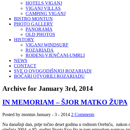
HOTELS VIGANJ
VIGANJ VILLAS
CAMPING VIGANJ
BISTRO MONTUN
PHOTO GALLERY
PANORAMA
OLD PHOTOS
HISTORY
VIGANJ WINDSURF
ROZARIADA
ROĐENI-VJENČANI-UMRLI
NEWS
CONTACT
SVE O OVOGODIŠNJOJ ROZARIADI
BOĆARI OTVORILI ROZARIADU
Archive for January 3rd, 2014
IN MEMORIAM – ŠJOR MATKO ŽUPA
Posted by montun
January - 3 - 2014
2 Comments
Na današnji dan, prije točno deset godina u rodnom Orebiću, nakon d
siječnja 2004. u 85. godini života Evo što je tom prigodom napisao izv