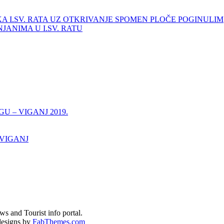
KA I.SV. RATA UZ OTKRIVANJE SPOMEN PLOČE POGINULIM
ANIMA U I.SV. RATU
 – VIGANJ 2019.
 VIGANJ
s and Tourist info portal.
esigns by
FabThemes.com