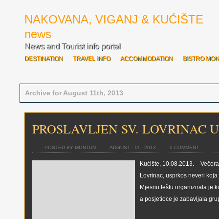
NAKOVANA, VIGANJ & KUĆIŠTE
news
News and Tourist info portal
DESTINATION
TRAVEL INFO
ACCOMMODATION
BISTRO MO
SVE O OVOGODIŠNJOJ ROZARIADI
BOĆARI OTVORILI ROZARIAD
Archive for August 11th, 2013
PROSLAVLJEN SV. LOVRINAC 
POSTED BY MONTUN
AUGUST - 11 - 2013
0 COMMENT
Kućište, 10.08.2013. – Večeras
Lovrinac, usprkos neveri koja j
Mjesnu feštu organizirala je ku
a posjetioce je zabavljala gru