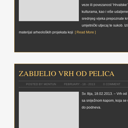
veze ili povezanost ‘Hrvatske
kulturama, kao i više udaljen
srednjeg vijeka prepoznate kro
umjetnički utjecaj te sukob. I
materijal arheoloških projekata koji
[ Read More ]
ZABIJELIO VRH OD PELICA
POSTED BY MONTUN
FEBRUARY - 18 - 2013
0 COMMENT
Sv. Ilija, 18.02.2013. – Vrh od 
sa sniježnom kapom, koja se u
do podneva.