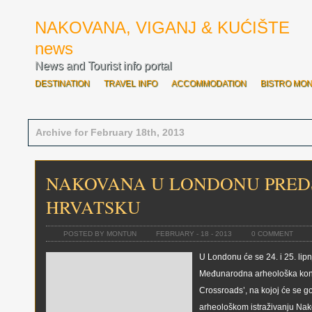
NAKOVANA, VIGANJ & KUĆIŠTE
news
News and Tourist info portal
DESTINATION
TRAVEL INFO
ACCOMMODATION
BISTRO MO
SVE O OVOGODIŠNJOJ ROZARIADI
BOĆARI OTVORILI ROZARIAD
Archive for February 18th, 2013
NAKOVANA U LONDONU PRED
HRVATSKU
POSTED BY MONTUN
FEBRUARY - 18 - 2013
0 COMMENT
U Londonu će se 24. i 25. lip
Međunarodna arheološka konfe
Crossroads’, na kojoj će se go
arheološkom istraživanju Nak