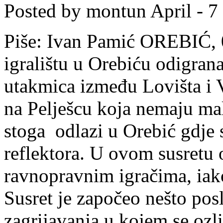
Posted by montun
April - 7
Piše: Ivan Pamić OREBIĆ, 
igralištu u Orebiću odigra
utakmica između Lovišta i 
na Pelješcu koja nemaju mal
stoga odlazi u Orebić gdje 
reflektora. U ovom susretu o
ravnopravnim igračima, iak
Susret je započeo nešto po
zagrijavanja u kojem se ozl