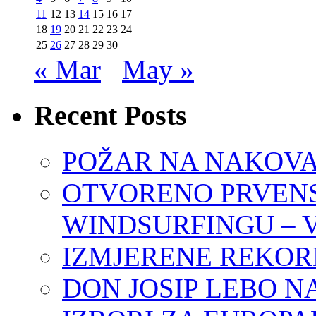
11
12
13
14
15
16
17
18
19
20
21
22
23
24
25
26
27
28
29
30
« Mar
May »
Recent Posts
POŽAR NA NAKOVA
OTVORENO PRVENS
WINDSURFINGU – V
IZMJERENE REKO
DON JOSIP LEBO N