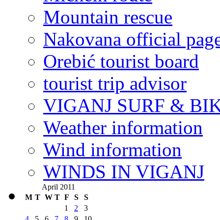
Mountain rescue
Nakovana official pag
Orebić tourist board
tourist trip advisor
VIGANJ SURF & BI
Weather information
Wind information
WINDS IN VIGANJ
April 2011
M
T
W
T
F
S
S
1
2
3
4
5
6
7
8
9
10